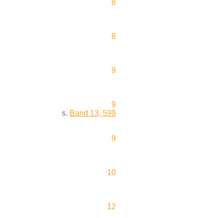
8
8
9
9
s.
Band 13, 599
9
10
12