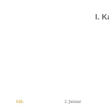
I. 
648
.
2. Januar