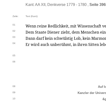
Kant: AA XII, Denkverse 1779 - 1780 ,
Seite 396
Zeile:
Text (Kant):
01
Wenn reine Redlichkeit, mit Wissenschaft ve
02
Dem Staate Diener zieht, dem Menschen ei
03
Dann darf kein schwülstig Lob, kein Marmor
04
Er wird auch unberühmt, in ihren Sitten leb
05
06
08
Auf I
09
Kanzler der Univers
10
&g