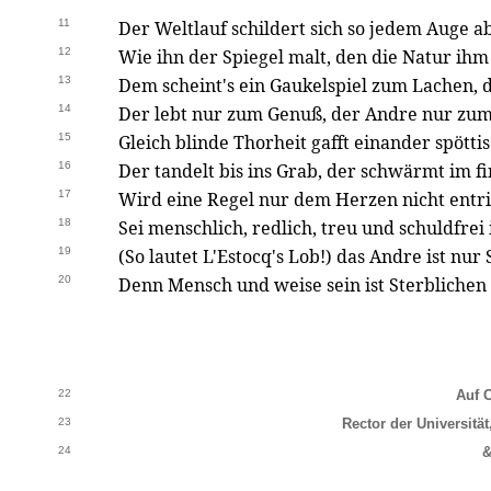
11
Der Weltlauf schildert sich so jedem Auge ab
12
Wie ihn der Spiegel malt, den die Natur ihm
13
Dem scheint's ein Gaukelspiel zum Lachen,
14
Der lebt nur zum Genuß, der Andre nur zum
15
Gleich blinde Thorheit gafft einander spöttis
16
Der tandelt bis ins Grab, der schwärmt im f
17
Wird eine Regel nur dem Herzen nicht entri
18
Sei menschlich, redlich, treu und schuldfrei
19
(So lautet L'Estocq's Lob!) das Andre ist nur 
20
Denn Mensch und weise sein ist Sterblichen 
22
Auf C
23
Rector der Universitä
24
&