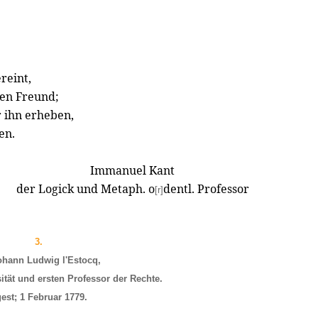
reint,
nen Freund;
 ihn erheben,
en.
Immanuel Kant
der Logick und Metaph. o
dentl. Professor
[r]
3.
ohann Ludwig l'Estocq,
ität und ersten Professor der Rechte.
est; 1 Februar 1779.