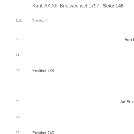
Kant: AA XII, Briefwechsel 1797 ,
Seite 148
Zeile:
Text (Kant):
02
Von 
03
04
Erwähnt 788.
06
An Frie
07
08
Erwähnt 745.