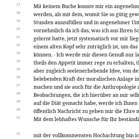
17
Mit keinem Buche konnte mir ein angeneh
18
werden, als mit dem, womit Sie so gütig ge
19
Stunden auszufüllen und in angenehmer Unt
20
vornehmlich da ich das, was ich aus Ihren S
21
gelernt hatte, jetzt systematisch vor mir li
22
einem alten Kopf sehr zuträglich ist, um da
23
können. - Ich werde mir diesen Genuß nur 
24
theils den Appetit immer rege zu erhalten, 
25
aber zugleich seelenerhebende Idee, von de
26
belebenden Kraft der moralischen Anlage in
27
machen und sie auch für die Anthropologie 
28
Beobachtungen, die ich hierüber an mir selb
29
auf die Diät gemacht habe, werde ich Ihnen 
30
öffentlich Nachricht zu geben mir die Ehre
31
Mit dem lebhaftes Wunsche für Ihr bestän
32
mit der vollkommensten Hochachtung bin ic