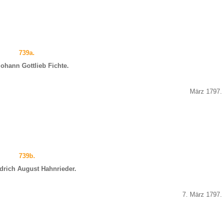
739a.
Iohann Gottlieb Fichte.
März 1797.
739b.
drich August Hahnrieder.
7. März 1797.