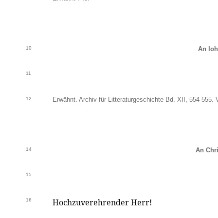
10
An Ioh
11
12
Erwähnt. Archiv für Litteraturgeschichte Bd. XII, 554-555. 
14
An Chr
15
16
Hochzuverehrender Herr!