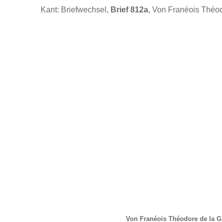
Kant: Briefwechsel,
Brief 812a
, Von Franéois Théod
Von Franéois Théodore de la G