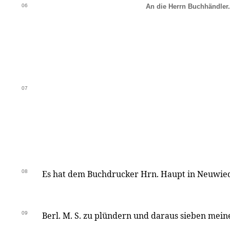
06
An die Herrn Buchhändler.
07
08
Es hat dem Buchdrucker Hrn. Haupt in Neuwied 
09
Berl. M. S. zu plündern und daraus sieben mei