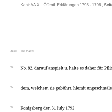
Kant: AA XII, Öffentl. Erklärungen 1793 - 1796 ,
Seit
Zeile:
Text (Kant):
01
No. 82. darauf anspielt u. halte es daher für Pfl
02
dem, welchem sie gebührt, hiemit ungeschmäler
03
Konigsberg den 31 Iuly 1792.