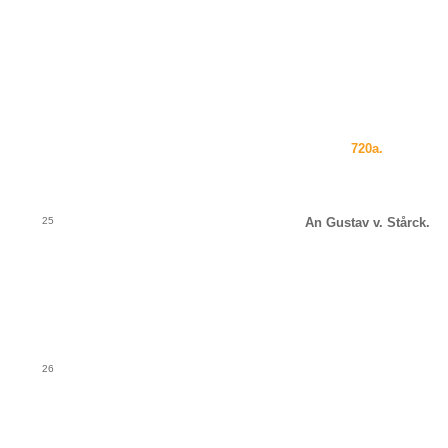
720a.
25
An Gustav v. Stårck.
26