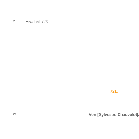
27
Erwähnt 723.
721.
29
Von
[Sylvestre Chauvelot]