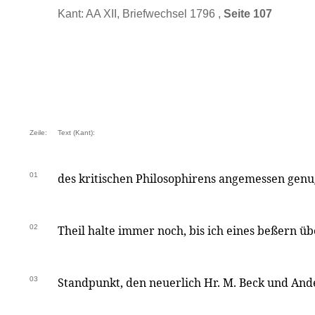
Kant: AA XII, Briefwechsel 1796 ,
Seite 107
Zeile:
Text (Kant):
01
des kritischen Philosophirens angemessen genug
02
Theil halte immer noch, bis ich eines beßern ü
03
Standpunkt, den neuerlich Hr. M. Beck und And