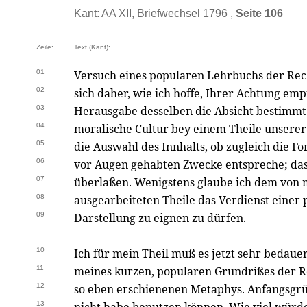
Kant: AA XII, Briefwechsel 1796 ,
Seite 106
Zeile:
Text (Kant):
01
Versuch eines popularen Lehrbuchs der Rec
02
sich daher, wie ich hoffe, Ihrer Achtung em
03
Herausgabe desselben die Absicht bestimmt
04
moralische Cultur bey einem Theile unserer
05
die Auswahl des Innhalts, ob zugleich die F
06
vor Augen gehabten Zwecke entspreche; da
07
überlaßen. Wenigstens glaube ich dem von
08
ausgearbeiteten Theile das Verdienst einer
09
Darstellung zu eignen zu dürfen.
10
Ich für mein Theil muß es jetzt sehr bedaue
11
meines kurzen, popularen Grundrißes der R
12
so eben erschienenen Metaphys. Anfangsgr
13