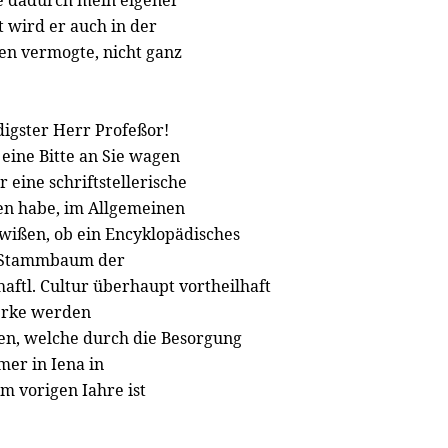
e dadurch mein eigener
 wird er auch in der
en vermogte, nicht ganz
igster Herr Profeßor!
 eine Bitte an Sie wagen
 eine schriftstellerische
en habe, im Allgemeinen
wißen, ob ein Encyklopädisches
n Stammbaum der
ftl. Cultur überhaupt vortheilhaft
erke werden
en, welche durch die Besorgung
er in Iena in
im vorigen Iahre ist