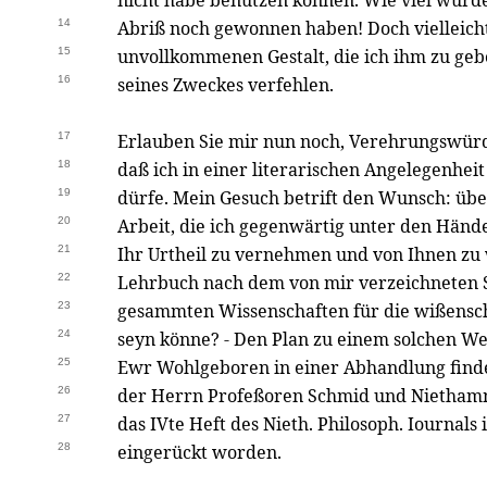
nicht habe benutzen können. Wie viel würd
14
Abriß noch gewonnen haben! Doch vielleicht
15
unvollkommenen Gestalt, die ich ihm zu geb
16
seines Zweckes verfehlen.
17
Erlauben Sie mir nun noch, Verehrungswürd
18
daß ich in einer literarischen Angelegenheit
19
dürfe. Mein Gesuch betrift den Wunsch: über
20
Arbeit, die ich gegenwärtig unter den Händ
21
Ihr Urtheil zu vernehmen und von Ihnen zu 
22
Lehrbuch nach dem von mir verzeichnete
23
gesammten Wissenschaften für die wißenscha
24
seyn könne? - Den Plan zu einem solchen W
25
Ewr Wohlgeboren in einer Abhandlung find
26
der Herrn Profeßoren Schmid und Niethamm
27
das IVte Heft des Nieth. Philosoph. Iournals 
28
eingerückt worden.