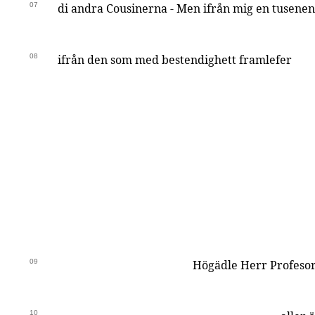
07
di andra Cousinerna - Men ifrån mig en tusenend
08
ifrån den som med bestendighett framlefer
09
Högädle Herr Profesor
10