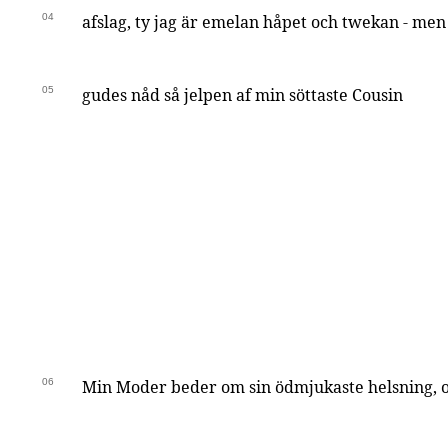
04
afslag, ty jag är emelan håpet och twekan - me
05
gudes nåd så jelpen af min söttaste Cousin
06
Min Moder beder om sin ödmjukaste helsning, och