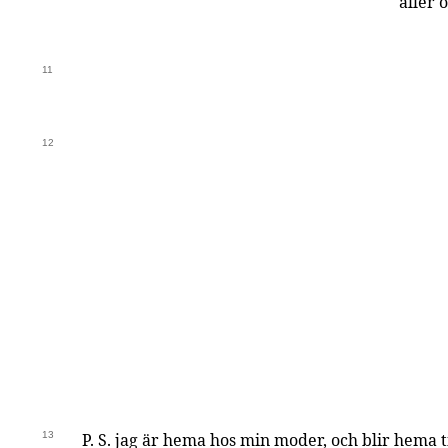
aller 
11
12
13
P. S. jag är hema hos min moder, och blir hema ti