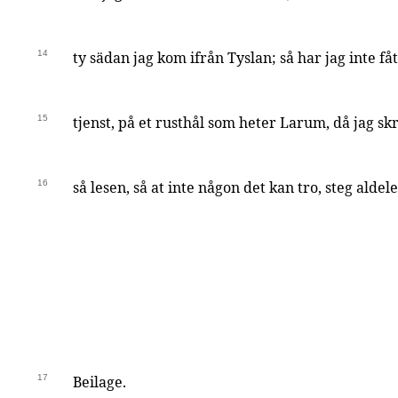
14
ty sädan jag kom ifrån Tyslan; så har jag inte f
15
tjenst, på et rusthål som heter Larum, då jag sk
16
så lesen, så at inte någon det kan tro, steg aldel
17
Beilage.