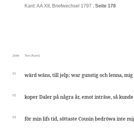
Kant: AA XII, Briefwechsel 1797 ,
Seite 178
Zeile:
Text (Kant):
01
wärd wäns, till jelp; war gunstig och lenna, mig 
02
koper Daler på några år, emot inträse, så kunde 
03
för min lifs tid, söttaste Cousin bedröwa inte mi