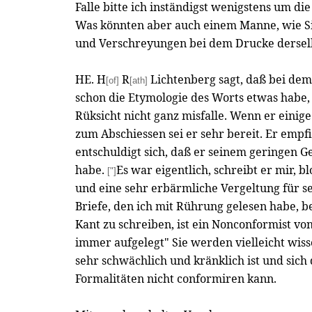
Falle bitte ich inständigst wenigstens um di
Was könnten aber auch einem Manne, wie S
und Verschreyungen bei dem Drucke dersel
HE. H
R
Lichtenberg sagt, daß bei de
[of]
[ath]
schon die Etymologie des Worts etwas habe,
Rüksicht nicht ganz misfalle. Wenn er einige
zum Abschiessen sei er sehr bereit. Er empfi
entschuldigt sich, daß er seinem geringen G
habe.
Es war eigentlich, schreibt er mir,
["]
und eine sehr erbärmliche Vergeltung für s
Briefe, den ich mit Rührung gelesen habe, b
Kant zu schreiben, ist ein Nonconformist vo
immer aufgelegt" Sie werden vielleicht wis
sehr schwächlich und kränklich ist und sic
Formalitäten nicht conformiren kann.