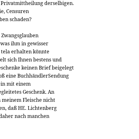
e Privatmittheilung derselbigen.
ie, Censuren
ben schaden?
m Zwangsglauben
 was ihm in gewisser
 tela erhalten könnte
elt sich Ihnen bestens und
eschenke keinen Brief beigelegt
 bloß eine BuchhändlerSendung
ein mit einem
egleitetes Geschenk. An
n meinem Fleische nicht
sen, daß HE. Lichtenberg
h daher nach manchen