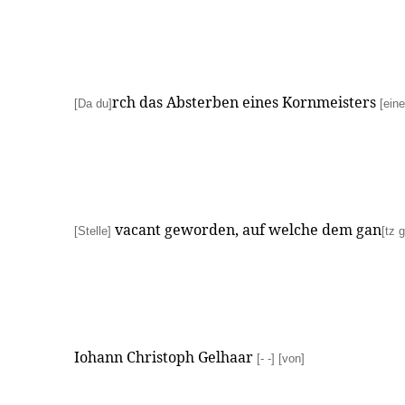
rch das Absterben eines Kornmeisters
[Da du]
[eine
vacant geworden, auf welche dem gan
[Stelle]
[tz 
Iohann Christoph Gelhaar
[- -]
[von]