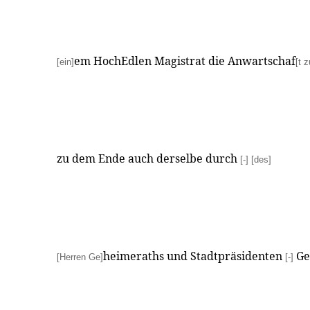
em HochEdlen Magistrat die Anwartschaf
[ein]
[t z
zu dem Ende auch derselbe durch
[-]
[des]
heimeraths und Stadtpräsidenten
Ge
[Herren Ge]
[-]