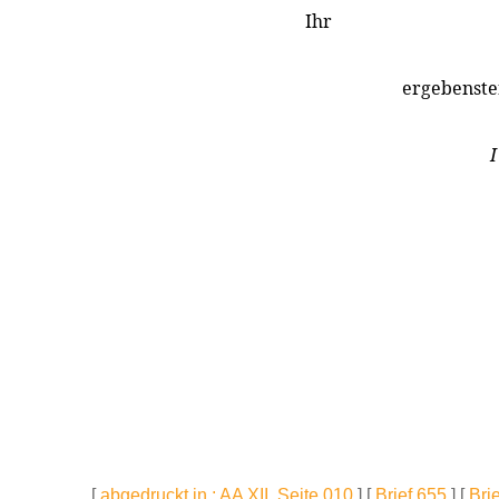
Ihr
ergebenste
I
[
abgedruckt in : AA XII, Seite 010
] [
Brief 655
] [
Bri