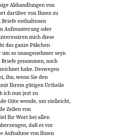
einige Abhandlungen von
ort darüber von Ihnen zu
m Briefe enthaltenen
nun Aufmunterung oder
interessiren mich diese
cht das ganze Päkchen
ir um so unangenehmer seyn
m Briefe genommen, noch
ezeichnet habe. Deswegen
i, ihn, wenn Sie den
, mit Ihrem gütigen Urtheile
b ich nun jezt zu
nde Güte wende, um vielleicht,
de Zeilen von
iel Ihr Wort bei allen
 überzeugen, daß es vor
tige Aufnahme von Ihnen