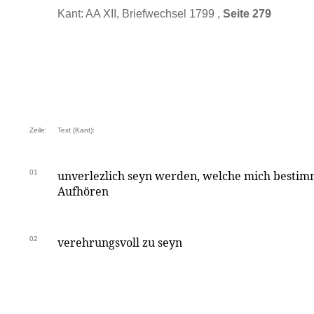
Kant: AA XII, Briefwechsel 1799 ,
Seite 279
Zeile:
Text (Kant):
01
unverlezlich seyn werden, welche mich bestim
Aufhören
02
verehrungsvoll zu seyn