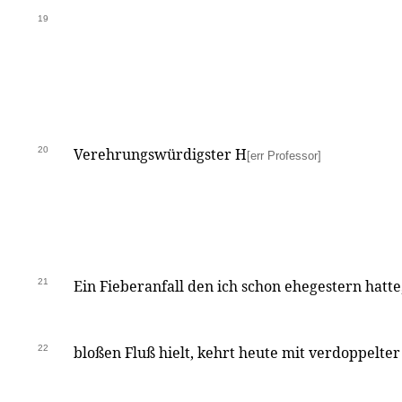
19
20
Verehrungswürdigster H
[err Professor]
21
Ein Fieberanfall den ich schon ehegestern hatte
22
bloßen Fluß hielt, kehrt heute mit verdoppelter