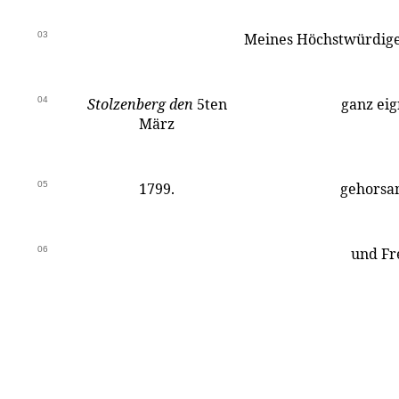
03
Meines Höchstwürdige
04
Stolzenberg den
5ten
ganz eig
März
05
1799.
gehorsa
06
und F