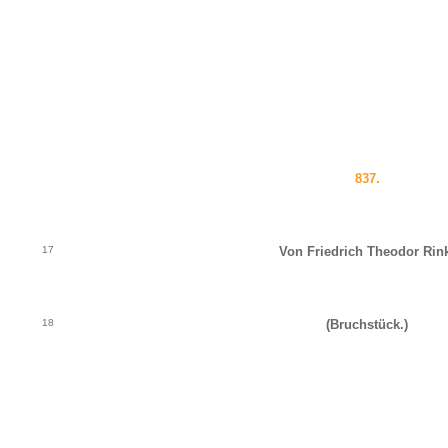
837.
17
Von Friedrich Theodor Rin
18
(Bruchstück.)