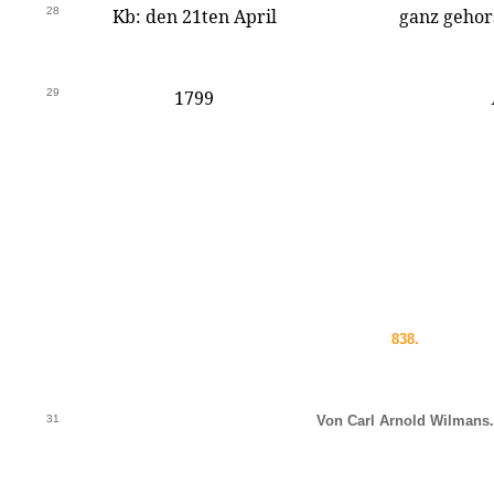
28
Kb: den 21ten April
ganz gehor
29
1799
838.
31
Von Carl Arnold Wilmans.