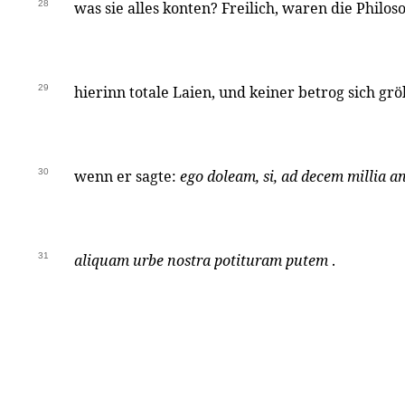
28
was sie alles konten? Freilich, waren die Philo
29
hierinn totale Laien, und keiner betrog sich gröb
30
wenn er sagte:
ego doleam, si, ad decem millia
31
aliquam urbe nostra potituram putem
.