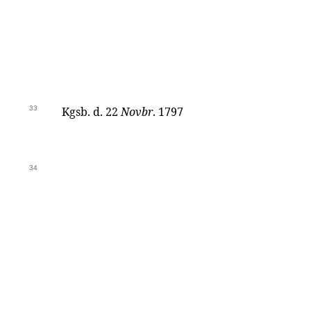
33
Kgsb. d. 22
Novbr
. 1797
34