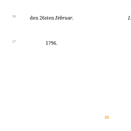
16
den 26sten
Februar
.
I
17
1796.
20.