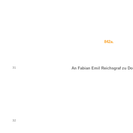
842a.
31
An Fabian Emil Reichsgraf zu D
32