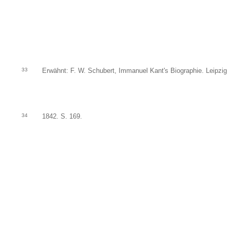
33
Erwähnt: F. W. Schubert, Immanuel Kant's Biographie. Leipzig
34
1842. S. 169.