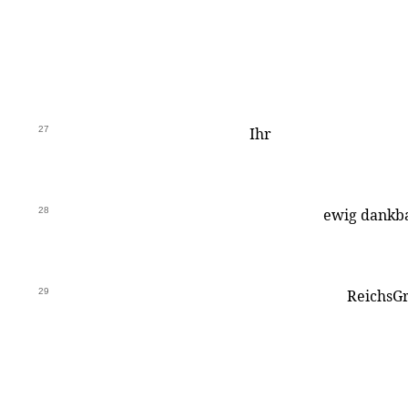
27
Ihr
28
ewig dankba
29
ReichsGr