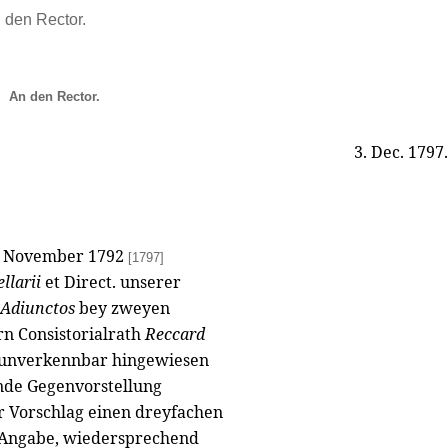
n den Rector.
An den Rector.
3. Dec. 1797.
 November 1792
[1797]
ellarii
et Direct. unserer
Adiunctos
bey zweyen
rn Consistorialrath
Reccard
s unverkennbar hingewiesen
ende Gegenvorstellung
r Vorschlag einen dreyfachen
er Angabe, wiedersprechend