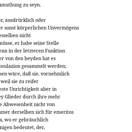
Zumuthung zu seyn.
er, ausdrücklich oder
oder sonst körperlichen Unvermögens
esselben nicht
sse, er habe seine Stelle
nn in der letzteren Funktion
er von den beyden hat es
apsulazion gesammelt werden;
en wäre, daß sie, vornehmlich
eil sie zu reifer
ste Unrichtigkeit aber in
wey Glieder durch ihre mehr
te Abwesenheit nicht von
mer derselben sich für emeritos
a, wo er gebräuchlich
enigen bedeutet, der,