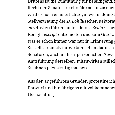
Drittens ist die Zumuthung für beleidigend
Recht der Senatoren schmälernd, anzusehen
wird es noch erinnerlich seyn: wie in dem St
Stellvertretung des
D. Bohlius
schen Rektora
es selbst zu führen, unter dem
v. Zedlitz
sche
Königl.
rescript
entschieden und zum Gesetz 
was es schon immer war nur in Erinnerung
Sie selbst damals mitwirkten, eben dadurch
Senatoren, auch in ihrer persönlichen Abw
Amtsführung derselben, mitzuwirken stills
Sie ihnen jetzt strittig machen.
Aus den angeführten Gründen protestire ic
Entwurf und bin übrigens mit vollkommener
Hochachtung