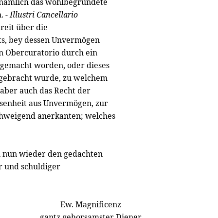
, nämlich das wohlbegründete
. -
Illustri Cancellario
reit über die
ts, bey dessen Unvermögen
n Obercuratorio durch ein
gemacht worden, oder dieses
 gebracht wurde, zu welchem
 aber auch das Recht der
esenheit aus Unvermögen, zur
chweigend anerkanten; welches
h nun wieder den gedachten
 und schuldiger
Ew. Magnificenz
gantz gehorsamster Diener