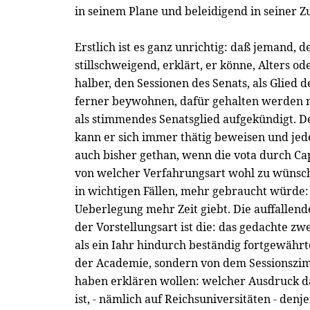
in seinem Plane und beleidigend in seiner 
Erstlich ist es ganz unrichtig: daß jemand, d
stillschweigend, erklärt, er könne, Alters 
halber, den Sessionen des Senats, als Glied d
ferner beywohnen, dafür gehalten werden mü
als stimmendes Senatsglied aufgekündigt. De
kann er sich immer thätig beweisen und jed
auch bisher gethan, wenn die vota durch C
von welcher Verfahrungsart wohl zu wünsch
in wichtigen Fällen, mehr gebraucht würde: w
Ueberlegung mehr Zeit giebt. Die auffallende
der Vorstellungsart ist die: das gedachte z
als ein Iahr hindurch beständig fortgewähr
der Academie, sondern von dem Sessionszim
haben erklären wollen: welcher Ausdruck d
ist, - nämlich auf Reichsuniversitäten - denj