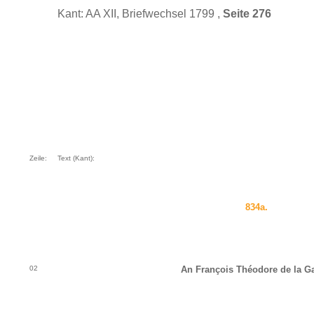
Kant: AA XII, Briefwechsel 1799 ,
Seite 276
Zeile:
Text (Kant):
834a.
02
An François Théodore de la G