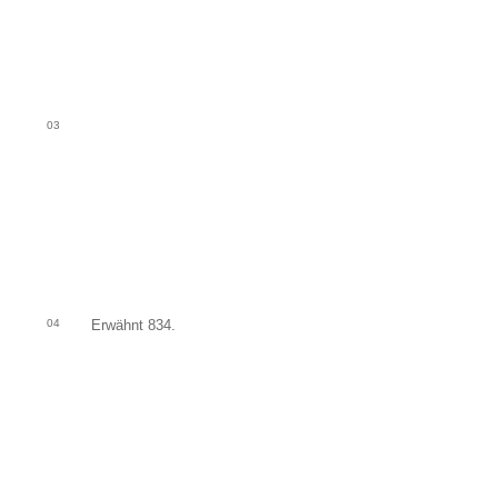
03
04
Erwähnt 834.