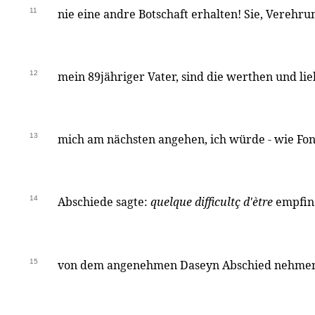
11
nie eine andre Botschaft erhalten! Sie, Verehr
12
mein 89jähriger Vater, sind die werthen und li
13
mich am nächsten angehen, ich würde - wie Fon
14
Abschiede sagte:
quelque difficultç d'ètre
empfind
15
von dem angenehmen Daseyn Abschied nehmen,