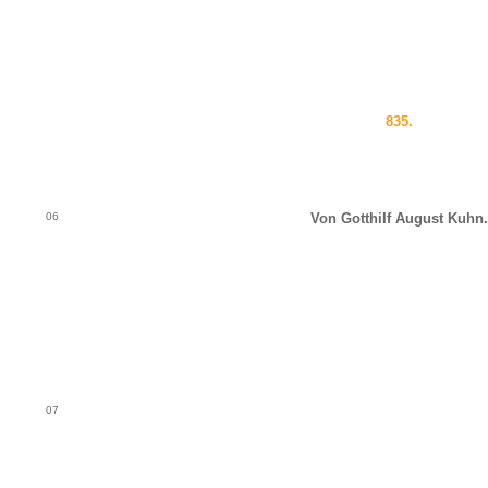
835.
06
Von Gotthilf August Kuhn.
07