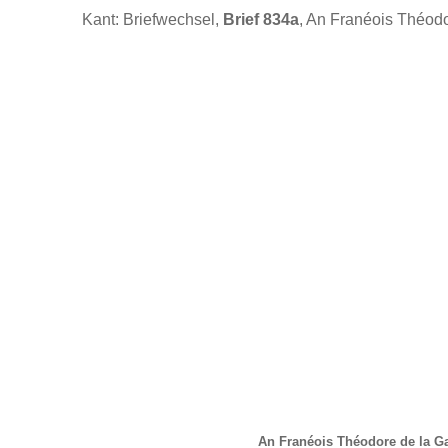
Kant: Briefwechsel,
Brief 834a
, An Franéois Théodo
An Franéois Théodore de la G