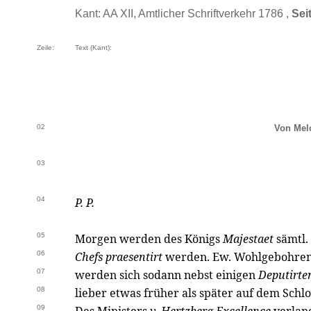
Kant: AA XII, Amtlicher Schriftverkehr 1786 ,
Sei
Zeile:
Text (Kant):
02
Von Mel
03
04
P. P.
05
Morgen werden des Königs
Majestaet
sämtl.
06
Chefs praesentirt
werden. Ew. Wohlgebohre
07
werden sich sodann nebst einigen
Deputirte
08
lieber etwas früher als später auf dem Schl
09