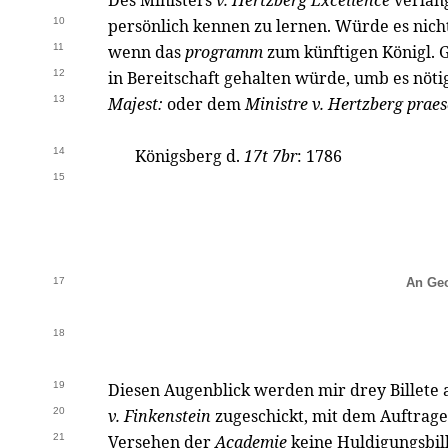
Des Ministers
v. Hertzberg Excellence
verlan
10
persönlich kennen zu lernen. Würde es nicht
11
wenn das
programm
zum künftigen Königl. 
12
in Bereitschaft gehalten würde, umb es nöti
13
Majest:
oder dem
Ministre v. Hertzberg prae
14
Königsberg d.
17t 7br
: 1786
15
17
An Geo
18
19
Diesen Augenblick werden mir drey Billete a
20
v. Finkenstein
zugeschickt, mit dem Auftrage
21
Versehen der
Academie
keine Huldigungsbil