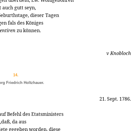
gen überdem, Ew. Wohlgebohren
 auch gutt seyn,
Geburthstage, dieser Tagen
gen fals des Königes
sentiren
zu können.
v Knobloch
14.
rg Friedrich Holtzhauer.
21. Sept. 1786.
uf Befehl des Etatsministers
,daß, da aus
lete gegeben worden, diese