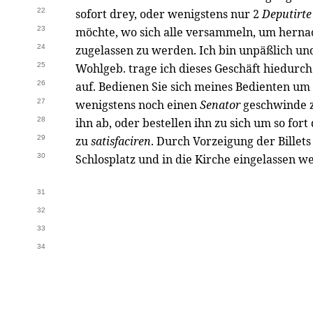
22
sofort drey, oder wenigstens nur 2
Deputirte
23
möchte, wo sich alle versammeln, um herna
24
zugelassen zu werden. Ich bin unpäßlich und
25
Wohlgeb. trage ich dieses Geschäft hiedurch
26
auf. Bedienen Sie sich meines Bedienten um
27
wenigstens noch einen
Senator
geschwinde z
28
ihn ab, oder bestellen ihn zu sich um so fort
29
zu
satisfaciren
. Durch Vorzeigung der Billet
30
Schlosplatz und in die Kirche eingelassen w
31
32
33
34