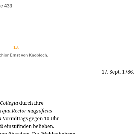
te 433
13.
chior Ernst von Knobloch.
17. Sept. 1786.
Collegia
durch ihre
n
qua Rector magnificus
n
Vormittags gegen 10 Uhr
oß einzufinden belieben.