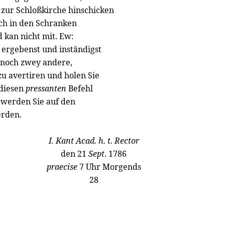
zur Schloßkirche hinschicken
ch in den Schranken
 kan nicht mit. Ew:
 ergebenst und inständigst
 noch zwey andere,
u avertiren und holen Sie
 diesen
pressanten
Befehl
s werden Sie auf den
erden.
I. Kant Acad. h. t. Rector
den 21
Sept
. 1786
praecise
7 Uhr Morgends
28