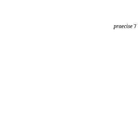
praecise
7