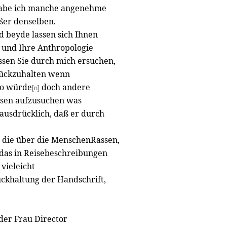
habe ich manche angenehme
ßer denselben.
 beyde lassen sich Ihnen
n und Ihre Anthropologie
ssen Sie durch mich ersuchen,
urückzuhalten wenn
 so würde
doch andere
[n]
sen aufzusuchen was
 ausdrücklich, daß er durch
h die über die MenschenRassen,
das in Reisebeschreibungen
vieleicht
ückhaltung der Handschrift,
der Frau Director