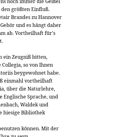
ens noch immer die Geißel
 den größten Einfluß.
etair Brandes zu Hannover
 Gehör und es hängt daher
m ab. Vortheilhaft für's
t.
 ein Zeugniß bitten,
 Collegia, so von Ihnen
toriis beygewohnet habe.
iß einmahl vortheilhaft
ia, über die Naturlehre,
e Englische Sprache, und
umenbach, Waldek und
e hiesige Bibliothek
 benutzen können. Mit der
Ehre zu seyn