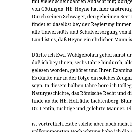
mit vieler scheinbahren Andacht mit; übrig
von Göttingen. HE. Heyne hat hier unstreitig
Durch seinen Schwager, den geheimen Secr
findet er daselbst bey der Regierung immer
alle Universitäts und Schulversorgung von ih
Land ist es, daß Heyne ein ehrlicher Mann is
Dürfte ich Ewr. Wohlgebohrn gehorsamst um
daß ich bey Ihnen, sechs Iahre hindurch, alle
gelesen worden, gehöret und Ihren Examina
Es dürfte mir in der Folge ein solches Zeugn
seyn. In diesem halben Iahre höre ich Colleg
Naturgeschichte, das Römische Recht und di
finde an die HE. Hofräthe Lichtenberg, Bl
Dr. Lentin, tüchtige und gelehrte Männer. Di
ist vortreflich. Habe solche aber noch nicht
vollkommensten Hochachtung habe ich die 