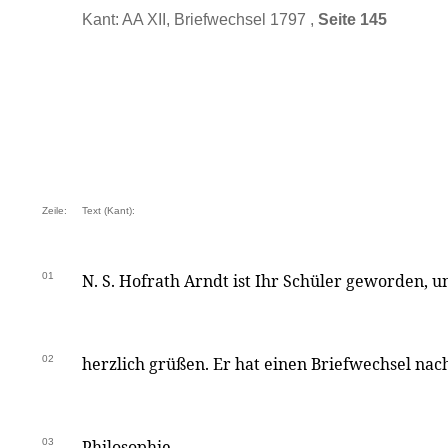
Kant: AA XII, Briefwechsel 1797 ,
Seite 145
Zeile:
Text (Kant):
01
N. S. Hofrath Arndt ist Ihr Schüler geworden, un
02
herzlich grüßen. Er hat einen Briefwechsel nac
03
Philosophie.