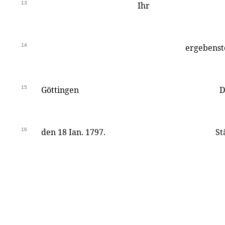
13
Ihr
14
ergebenst
15
Göttingen
D
16
den 18 Ian. 1797.
St