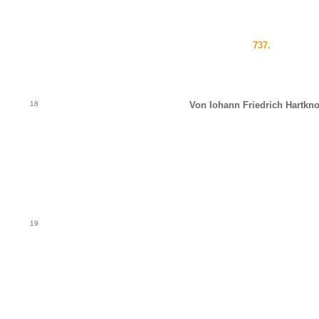
737.
18
Von Iohann Friedrich Hartkn
19