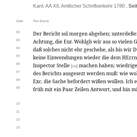
Kant: AA XII, Amtlicher Schriftverkehr 1780 ,
Sei
Zeile:
Text (Kant):
02
Der Bericht sol morgen abgehen; unterdeßen
03
Achtung, die Eur. Wohlgb wir aus so vielen 
04
daß solches nicht ehr geschehe, als bis wir 
05
keine Einwendungen wieder die dem HErrn
06
Inspector Stelle
machen haben; wiedrigen
[zu]
07
des Berichts ausgesezt werden muß: wie wo
08
Exc. die Sache befordert wißen wollen. Ich 
09
früh mit ein Paar Zeilen Antwort, und bin m
10
11
12
13