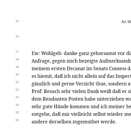
15
An Wi
16
17
Ew: Wohlgeb: danke ganz gehorsamst vor di
18
Anfrage, gegen mich bezeigte Aufmerksamke
19
meinem ersten Decanat im Senats Consess d
20
es hiemit, daß ich nicht allein auf das Insp
21
gänzlich und gerne Verzicht thue, sondern 
22
Prof: Reusch sehr vielen Dank weiß daß er s
23
dem Rendanten Posten habe unterziehen wol
24
sehr gute Hände kommen und ich meiner Se
25
entgehe, daß mir vielleicht selbst wieder m
26
andere derselben zugemuthet werde.