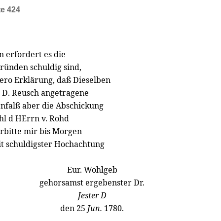
te 424
 erfordert es die
Gründen schuldig sind,
Dero Erklärung, daß Dieselben
 D. Reusch angetragene
falß aber die Abschickung
hl d HErrn v. Rohd
erbitte mir bis Morgen
it schuldigster Hochachtung
Eur. Wohlgeb
gehorsamst ergebenster Dr.
Jester D
den 25
Jun.
1780.