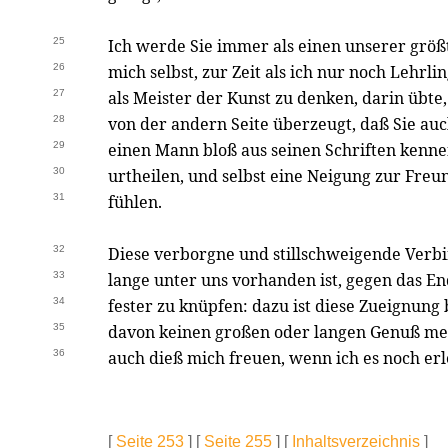
25
Ich werde Sie immer als einen unserer größ
26
mich selbst, zur Zeit als ich nur noch Lehrl
27
als Meister der Kunst zu denken, darin übte,
28
von der andern Seite überzeugt, daß Sie auc
29
einen Mann bloß aus seinen Schriften kenne
30
urtheilen, und selbst eine Neigung zur Fre
31
fühlen.
32
Diese verborgne und stillschweigende Verb
33
lange unter uns vorhanden ist, gegen das E
34
fester zu knüpfen: dazu ist diese Zueignung
35
davon keinen großen oder langen Genuß meh
36
auch dieß mich freuen, wenn ich es noch erl
[
Seite 253
] [
Seite 255
] [
Inhaltsverzeichnis
]