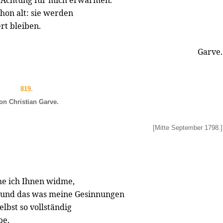
 Achtung für mich erwärmen.
hon alt: sie werden
rt bleiben.
Garve.
819.
on Christian Garve.
[Mitte September 1798.]
che ich Ihnen widme,
, und das was meine Gesinnungen
elbst so vollständig
be.