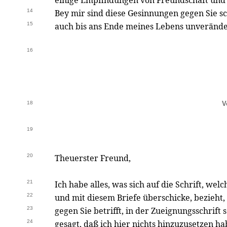
einige Empfindungen von Freundschaft und
14
Bey mir sind diese Gesinnungen gegen Sie sc
15
auch bis ans Ende meines Lebens unverände
16
18
V
19
20
Theuerster Freund,
21
Ich habe alles, was sich auf die Schrift, wel
22
und mit diesem Briefe überschicke, bezieht
23
gegen Sie betrifft, in der Zueignungsschrift s
24
gesagt, daß ich hier nichts hinzuzusetzen ha