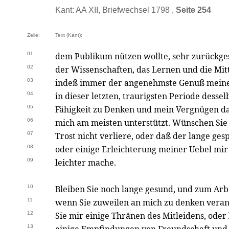
Kant: AA XII, Briefwechsel 1798 ,
Seite 254
Zeile:
Text (Kant):
01
dem Publikum nützen wollte, sehr zurückge
02
der Wissenschaften, das Lernen und die Mitt
03
indeß immer der angenehmste Genuß meine
04
in dieser letzten, traurigsten Periode dessel
05
Fähigkeit zu Denken und mein Vergnügen da
06
mich am meisten unterstützt. Wünschen Sie 
07
Trost nicht verliere, oder daß der lange ges
08
oder einige Erleichterung meiner Uebel mir
09
leichter mache.
10
Bleiben Sie noch lange gesund, und zum Arb
11
wenn Sie zuweilen an mich zu denken veran
12
Sie mir einige Thränen des Mitleidens, oder 
13