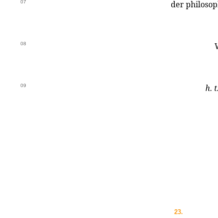
07
der philosop
08
09
h. 
23.