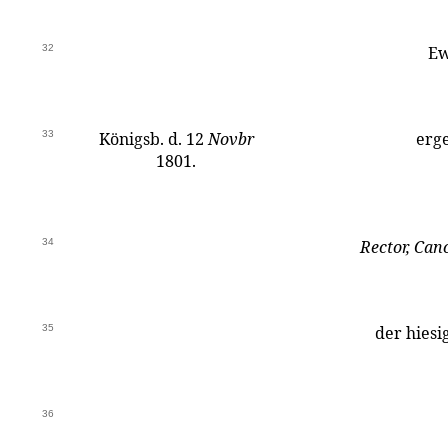
32
Ew
33
Königsb. d. 12
Novbr
erg
1801.
34
Rector, Cance
35
der hies
36