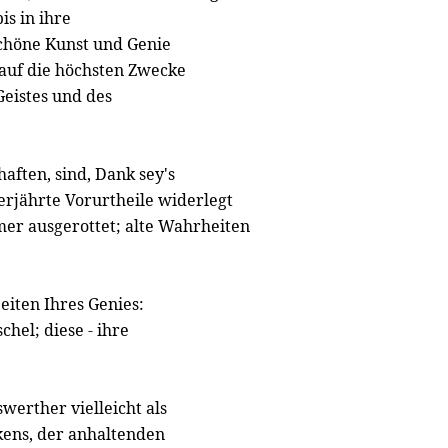
is in ihre
schöne Kunst und Genie
 auf die höchsten Zwecke
eistes und des
aften, sind, Dank sey's
rjährte Vorurtheile widerlegt
er ausgerottet; alte Wahrheiten
eiten Ihres Genies:
hel; diese - ihre
werther vielleicht als
nkens, der anhaltenden