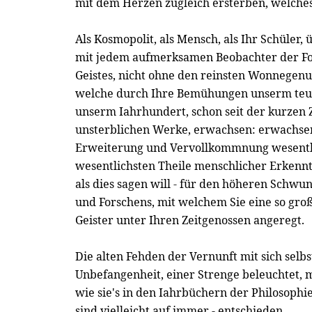
mit dem Herzen zugleich ersterben, welches
Als Kosmopolit, als Mensch, als Ihr Schüler, 
mit jedem aufmerksamen Beobachter der For
Geistes, nicht ohne den reinsten Wonnegenu
welche durch Ihre Bemühungen unserm teut
unserm Iahrhundert, schon seit der kurzen 
unsterblichen Werke, erwachsen: erwachsen 
Erweiterung und Vervollkommnung wesentlic
wesentlichsten Theile menschlicher Erkenn
als dies sagen will - für den höheren Schwu
und Forschens, mit welchem Sie eine so gro
Geister unter Ihren Zeitgenossen angeregt.
Die alten Fehden der Vernunft mit sich selbs
Unbefangenheit, einer Strenge beleuchtet, m
wie sie's in den Iahrbüchern der Philosophi
sind vielleicht auf immer - entschieden.