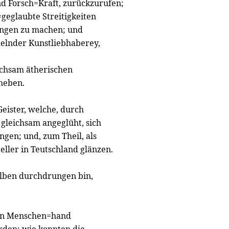
d Forsch=Kraft, zurückzurufen;
=geglaubte Streitigkeiten
ungen zu machen; und
delnder Kunstliebhaberey,
eichsam ätherischen
heben.
Geister, welche, durch
 gleichsam angeglüht, sich
ngen; und, zum Theil, als
eller in Teutschland glänzen.
elben durchdrungen bin,
von Menschen=hand