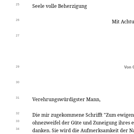
25
Seele volle Beherzigung
26
Mit Achtu
27
29
Von C
30
31
Verehrungswürdigster Mann,
32
Die mir zugekommene Schrifft "Zum ewigen 
33
ohnezweifel der Güte und Zuneigung ihres 
34
danken. Sie wird die Aufmerksamkeit der N