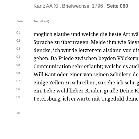
Kant: AA XII, Briefwechsel 1796 ,
Seite 060
Zeile:
Text (Kant):
01
möglich glaube und welche die beste Art wä
02
Sprache zu übertragen, Melde ihm wie Sieye
03
dencke, ich würde letzterem alsdann von di
04
geben. Da Friede zwischen beyden Völckern h
05
Communication sehr erlaubt; welche es auch 
06
Will Kant oder einer von seinen Schülern d
07
einige Zeilen zu schreiben, so sehe ich sehr
08
ein. Lebe wohl lieber Bruder, grüße Deine 
09
Petersburg, ich erwarte mit Ungeduld deine 
10