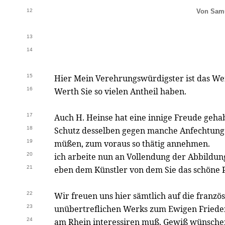
12
Von Sam
13
14
15
Hier Mein Verehrungswürdigster ist das We
16
Werth Sie so vielen Antheil haben.
17
Auch H. Heinse hat eine innige Freude gehab
18
Schutz desselben gegen manche Anfechtunge
19
müßen, zum voraus so thätig annehmen.
20
ich arbeite nun an Vollendung der Abbildun
21
eben dem Künstler von dem Sie das schöne
22
Wir freuen uns hier sämtlich auf die franzö
23
unübertreflichen Werks zum Ewigen Friede
24
am Rhein interessiren muß. Gewiß wünsche