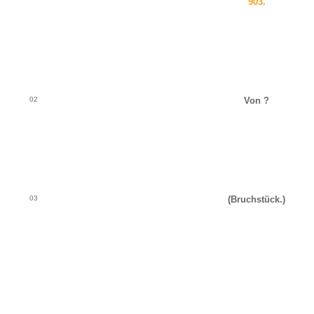
903.
02
Von ?
03
(Bruchstück.)