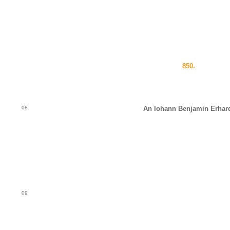
850.
08
An Iohann Benjamin Erhar
09