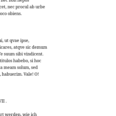
s, nec non nepos
cet, nec procul ab urbe
loco obiens.
, ut qvae ipse,
icares, atqve sic demum
Te suum sibi vindicent.
titulos habebo, si hoc
ra meam solum, sed
 habuerim. Vale! O!
II .
hrt werden, wie ich