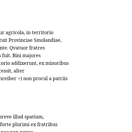
ur agricola, in territorio
ituit Provinciae Smolandiae,
nte. Qvatuor fratres
 fuit. Bini majores
itorio addixerunt, ex minoribus
essit, alter
hreiber +) non procul a patriis
reve illud spatium,
forte plurimi ex fratribus