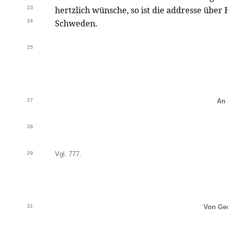
23
hertzlich wünsche, so ist die addresse über
24
Schweden.
25
27
An 
28
29
Vgl. 777.
31
Von Geo