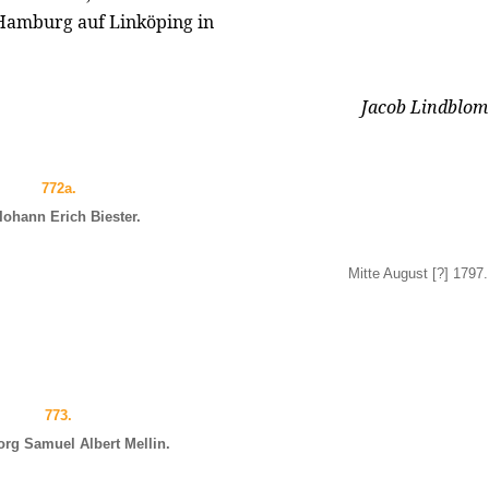
 Hamburg auf Linköping in
Jacob Lindblom
772a.
Iohann Erich Biester.
Mitte August
[?]
1797.
773.
rg Samuel Albert Mellin.