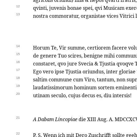
agricolis oriundi) filia & nepos qvarti fratri
12
qvinti, juvenis bonae spei, qvi Musicam exer
13
nostra commoratur, organistae vices Vitrici 
14
Horum Te, Vir summe, certiorem facere volui
15
de genere Tuo scires, benigne mihi commun
16
constaret, qvo jure Svecia & Tjustia qvoqve 
17
Ego vero ipse Tjustia oriundus, inter gloriae 
18
saltim commune cum Viro, tantum, non sup
19
laudatissimorum hominum sortem eminenti,
20
utinam seculo, cujus decus es, diu intersis!
21
A Dabam Lincopiae
die XIII Aug. A. MDCCXCV
22
P. S. Wenn ich mit Dero Zuschrifft sollte gee