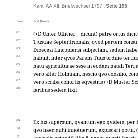
Kant: AA XII, Briefwechsel 1797 ,
Seite 195
Zeile:
Text (Kant):
01
(+D Unter Officier + dicunt) patre ortus dicit
02
Tjustiae Septentrionalis, qvod partem const
03
Dioecesi Lincopiensi subjectam, sedem habe
04
habuit, inter qvos Parens Tuus ordine tertius
05
natu agriculturae sese in eodem natali Terr
06
vero alter Holmiam, nescio qvo consilio, conc
07
vero scriba cohortis eqvestris (+D Muster Sc
08
laribus sedem fixit.
09
Ex his supersunt, qvantum ego qvidem, per b
10
qvo haec mihi innotuerunt, expiscari potui, (
11