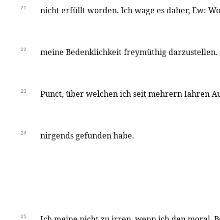
21
nicht erfüllt worden. Ich wage es daher, Ew: Wo
22
meine Bedenklichkeit freymüthig darzustellen. S
23
Punct, über welchen ich seit mehrern Iahren A
24
nirgends gefunden habe.
25
Ich meine nicht zu irren, wenn ich den moral. 