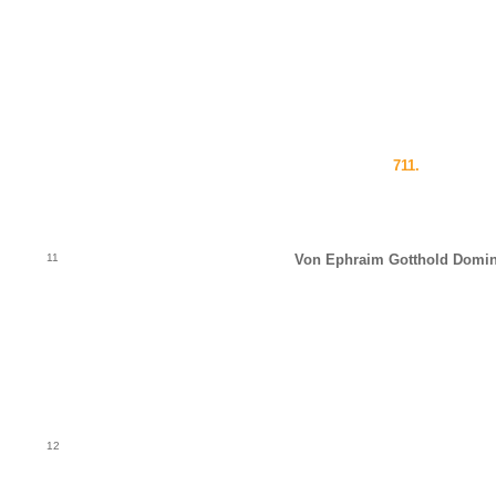
711.
11
Von Ephraim Gotthold Domin
12