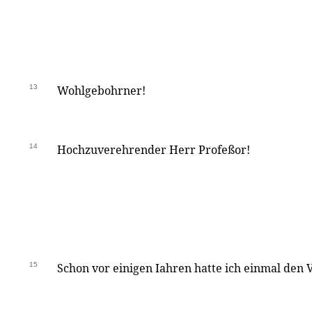
13
Wohlgebohrner!
14
Hochzuverehrender Herr Profeßor!
15
Schon vor einigen Iahren hatte ich einmal den V