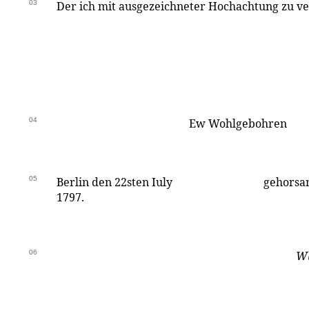
03
Der ich mit ausgezeichneter Hochachtung zu ve
04
Ew Wohlgebohren
05
Berlin den 22sten Iuly
gehorsa
1797.
06
W