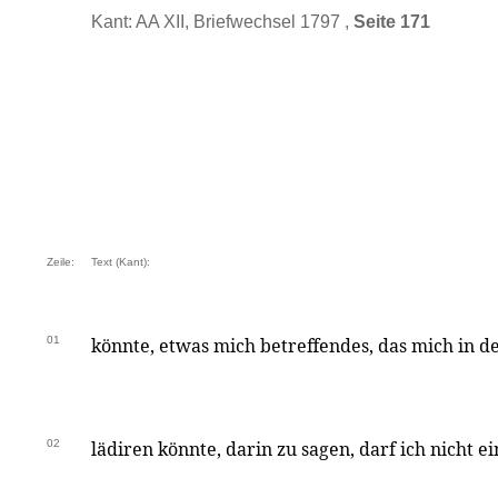
Kant: AA XII, Briefwechsel 1797 ,
Seite 171
Zeile:
Text (Kant):
01
könnte, etwas mich betreffendes, das mich in 
02
lädiren könnte, darin zu sagen, darf ich nicht