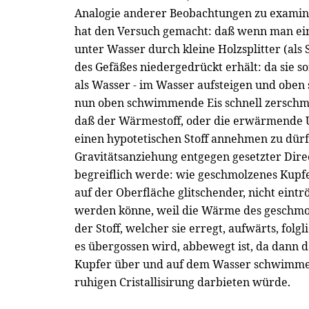
Analogie anderer Beobachtungen zu examin
hat den Versuch gemacht: daß wenn man eine
unter Wasser durch kleine Holzsplitter (als
des Gefäßes niedergedrückt erhält: da sie sons
als Wasser - im Wasser aufsteigen und obe
nun oben schwimmende Eis schnell zerschmi
daß der Wärmestoff, oder die erwärmende U
einen hypotetischen Stoff annehmen zu dürfen
Gravitätsanziehung entgegen gesetzter Dire
begreiflich werde: wie geschmolzenes Kupfe
auf der Oberfläche glitschender, nicht ein
werden könne, weil die Wärme des geschmo
der Stoff, welcher sie erregt, aufwärts, fol
es übergossen wird, abbewegt ist, da dann 
Kupfer über und auf dem Wasser schwimm
ruhigen Cristallisirung darbieten würde.