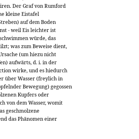
iren. Der Graf von Rumford
 kleine Eistafel
 Streben) auf dem Boden
t - weil Eis leichter ist
n schwimmen würde, das
lzt; was zum Beweise dient,
rsache (um hiezu nicht
) aufwärts, d. i. in der
ction wirke, und es hiedurch
r über Wasser (freylich in
tröpfelnder Bewegung) gegossen
lzenen Kupfers oder
glich von dem Wasser, womit
das geschmolzene
end das Phänomen einer