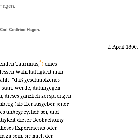
d Hagen.
Carl Gottfried Hagen.
2. April 1800.
*
nenden Taurinius,
)
eines
 dessen Wahrhaftigkeit man
rzählt: "daß geschmolzenes
 starr werde, dahingegen
, dieses gänzlich zersprengen
nberg (als Herausgeber jener
es unbegreyflich sei, und
htigkeit dieser Beobachtung
 dieses Experiments oder
m zu sein, sie nach der