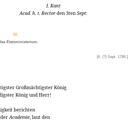
I. Kant
Acad. h. t. Rector
den 3ten
Sept:
10.
das Etatsministerium.
[6. (?) Sept. 1786.]
tigster Großmächtigster König
digster König und Herr!
igkeit berichten
 der
Academie
, laut den