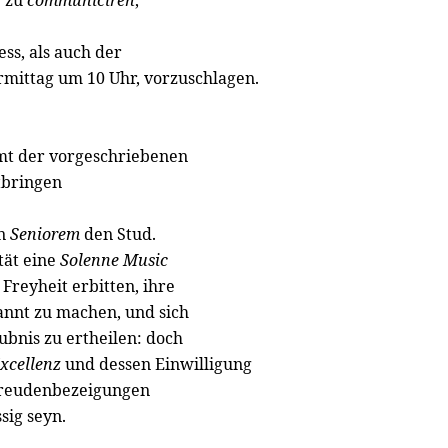
e zu
communiciren
,
ess, als auch der
rmittag um 10 Uhr, vorzuschlagen.
mt der vorgeschriebenen
tbringen
en
Seniorem
den Stud.
tät eine
Solenne
Music
Freyheit erbitten, ihre
nnt zu machen, und sich
ubnis zu ertheilen: doch
xcellenz
und dessen Einwilligung
u Freudenbezeigungen
sig seyn.