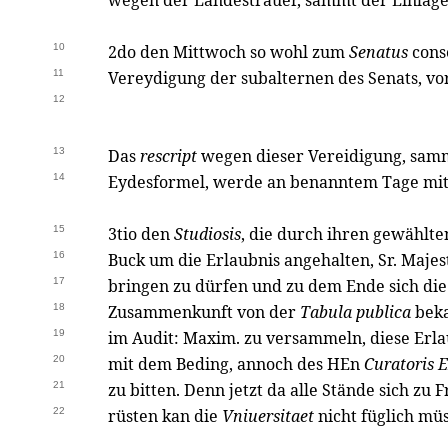
wegen der Landestrauer, sammt der Einlag
10
2do den Mittwoch so wohl zum
Senatus
cons
11
Vereydigung der subalternen des Senats, vo
12
13
Das
rescript
wegen dieser Vereidigung, sam
14
Eydesformel, werde an benanntem Tage mi
15
3tio den
Studiosis
, die durch ihren gewählt
16
Buck um die Erlaubnis angehalten, Sr. Majes
17
bringen zu dürfen und zu dem Ende sich die 
18
Zusammenkunft von der
Tabula publica
beka
19
im Audit: Maxim. zu versammeln, diese Erla
20
mit dem Beding, annoch des HEn
Curatoris E
21
zu bitten. Denn jetzt da alle Stände sich z
22
rüsten kan die
Vniuersitaet
nicht füglich müs