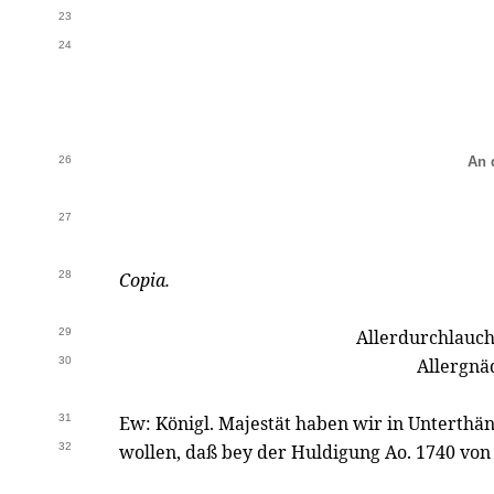
23
24
26
An 
27
28
Copia.
29
Allerdurchlauch
30
Allergnä
31
Ew: Königl. Majestät haben wir in Unterthän
32
wollen, daß bey der Huldigung Ao. 1740 von