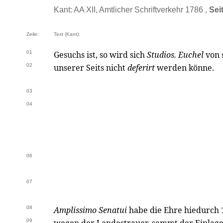
Kant: AA XII, Amtlicher Schriftverkehr 1786 ,
Sei
Zeile:
Text (Kant):
01
Gesuchs ist, so wird sich
Studios. Euchel
von 
02
unserer Seits nicht
deferirt
werden könne.
03
04
06
07
08
Amplissimo Senatui
habe die Ehre hiedurch
09