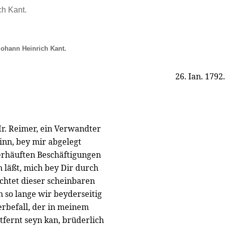
ch Kant.
Iohann Heinrich Kant.
26. Ian. 1792.
r. Reimer, ein Verwandter
nn, bey mir abgelegt
berhäuften Beschäftigungen
 läßt, mich bey Dir durch
chtet dieser scheinbaren
in so lange wir beyderseitig
erbefall, der in meinem
tfernt seyn kan, brüderlich