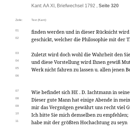
Kant: AA XI, Briefwechsel 1792 ,
Seite 320
Zeile:
Text (Kant):
01
finden werden und in dieser Rücksicht wird
02
geschickt, welcher die Philosophie mit der T
03
Zuletzt wird doch wohl die Wahrheit den Si
04
und diese Vorstellung wird Ihnen gewiß Mu
05
Werk nicht fahren zu lassen u. allen jenen
06
07
Wie befindet sich HE . D. Iachtmann in sein
08
Dieser gute Mann hat einige Abende in mei
09
mir das Vergnügen gewährt uns recht viel G
10
Ich bitte Sie mich demselben zu empfehlen; 
11
habe mit der größten Hochachtung zu seyn