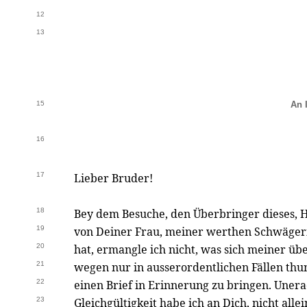
12
13
15
An 
16
17
Lieber Bruder!
18
Bey dem Besuche, den Überbringer dieses, H
19
von Deiner Frau, meiner werthen Schwägeri
20
hat, ermangle ich nicht, was sich meiner ü
21
wegen nur in ausserordentlichen Fällen thun
22
einen Brief in Erinnerung zu bringen. Unera
23
Gleichgültigkeit habe ich an Dich, nicht alle