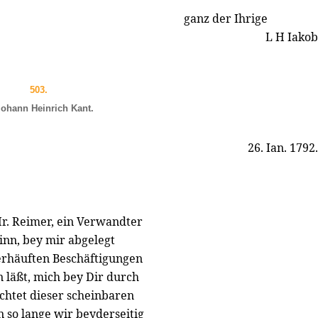
ganz der Ihrige
L H Iakob
503.
Iohann Heinrich Kant.
26. Ian. 1792.
r. Reimer, ein Verwandter
nn, bey mir abgelegt
berhäuften Beschäftigungen
 läßt, mich bey Dir durch
chtet dieser scheinbaren
in so lange wir beyderseitig