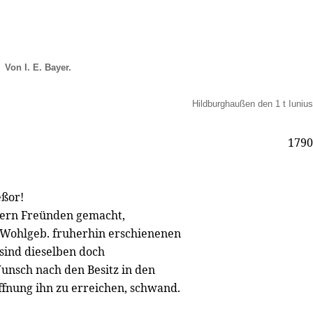
Von I. E. Bayer.
Hildburghaußen den 1 t Iunius
1790
eßor!
hrern Freünden gemacht,
 Wohlgeb. fruherhin erschienenen
 sind dieselben doch
Wunsch nach den Besitz in den
fnung ihn zu erreichen, schwand.