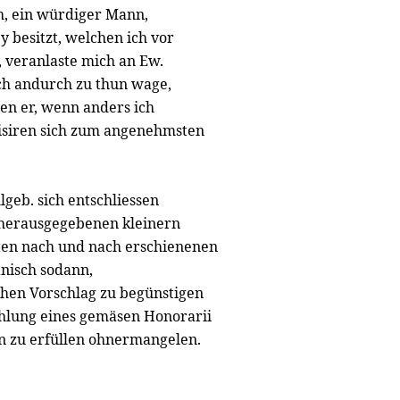
h, ein würdiger Mann,
 besitzt, welchen ich vor
 veranlaste mich an Ew.
ich andurch zu thun wage,
en er, wenn anders ich
isiren sich zum angenehmsten
geb. sich entschliessen
 herausgegebenen kleinern
fften nach und nach erschienenen
anisch sodann,
chen Vorschlag zu begünstigen
ahlung eines gemäsen Honorarii
n zu erfüllen ohnermangelen.