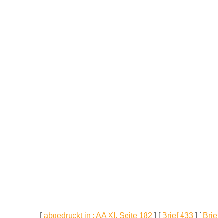
[
abgedruckt in : AA XI, Seite 182
] [
Brief 433
] [
Brie