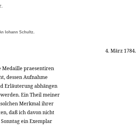
z.
An Iohann Schultz.
4. März 1784.
 Medaille praesentiren
eht, dessen Aufnahme
und Erläuterung abhängen
n werden. Ein Theil meiner
msolchen Merkmal ihrer
en, daß ich davon nicht
en Sonntag ein Exemplar