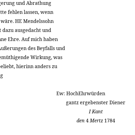
igerung und Abrathung
tte fehlen lassen, wenn
 wäre. HE Mendelssohn
ft dazu ausgedacht und
nne Ehre. Auf mich haben
Äußerungen des Beyfalls und
demüthigende Wirkung, was
eliebt, hierinn anders zu
ng
Ew: HochEhrwürden
gantz ergebenster Diener
I Kant
den
4
Mertz
1784