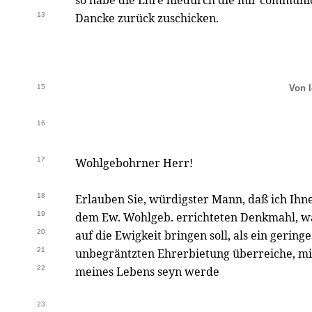
so habe die Ehre hiedurch die mir communic
13
Dancke zurück zuschicken.
15
Von I
16
17
Wohlgebohrner Herr!
18
Erlauben Sie, würdigster Mann, daß ich Ihne
19
dem Ew. Wohlgeb. errichteten Denkmahl, wa
20
auf die Ewigkeit bringen soll, als ein gerin
21
unbegräntzten Ehrerbietung überreiche, mit
22
meines Lebens seyn werde
23