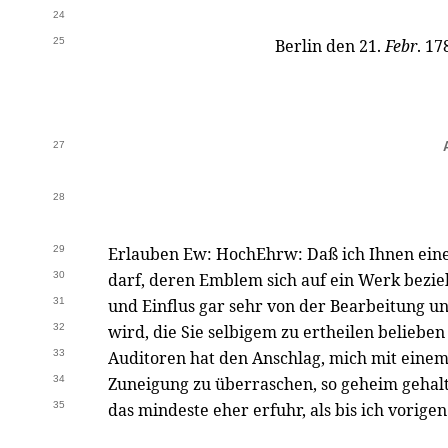
24
25
Berlin den 21.
Febr
. 17
27
28
29
Erlauben Ew: HochEhrw: Daß ich Ihnen eine
30
darf, deren Emblem sich auf ein Werk bezi
31
und Einflus gar sehr von der Bearbeitung 
32
wird, die Sie selbigem zu ertheilen beliebe
33
Auditoren hat den Anschlag, mich mit eine
34
Zuneigung zu überraschen, so geheim gehalt
35
das mindeste eher erfuhr, als bis ich vorig