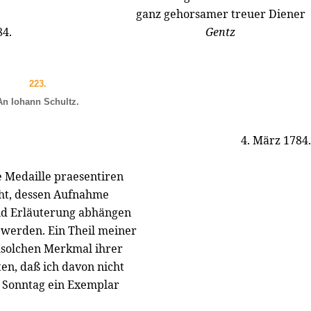
ganz gehorsamer treuer Diener
84.
Gentz
223.
An Iohann Schultz.
4. März 1784.
 Medaille praesentiren
eht, dessen Aufnahme
und Erläuterung abhängen
n werden. Ein Theil meiner
msolchen Merkmal ihrer
en, daß ich davon nicht
en Sonntag ein Exemplar