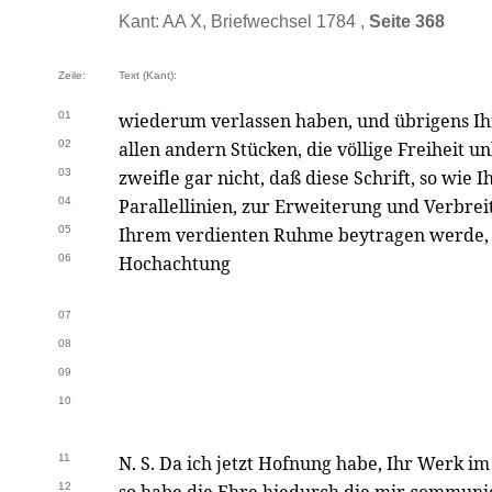
Kant: AA X, Briefwechsel 1784 ,
Seite 368
Zeile:
Text (Kant):
01
wiederum verlassen haben, und übrigens Ihr
02
allen andern Stücken, die völlige Freiheit 
03
zweifle gar nicht, daß diese Schrift, so wie 
04
Parallellinien, zur Erweiterung und Verbre
05
Ihrem verdienten Ruhme beytragen werde,
06
Hochachtung
07
08
09
10
11
N. S. Da ich jetzt Hofnung habe, Ihr Werk im
12