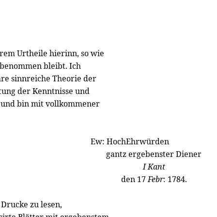
em Urtheile hierinn, so wie
unbenommen bleibt. Ich
Ihre sinnreiche Theorie der
itung der Kenntnisse und
 und bin mit vollkommener
Ew: HochEhrwürden
gantz ergebenster Diener
I Kant
den 17
Febr
: 1784.
 Drucke zu lesen,