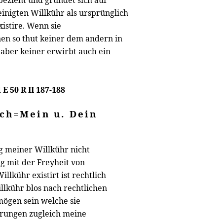
 bezieht und gründet sich auf
einigten Willkühr als ursprünglich
xistire. Wenn sie
nnen so thut keiner dem andern in
aber keiner erwirbt auch ein
 E 50 R II 187-188
ich=Mein u. Dein
ng meiner Willkühr nicht
g mit der Freyheit von
lkühr existirt ist rechtlich
illkühr blos nach rechtlichen
mögen sein welche sie
derungen zugleich meine