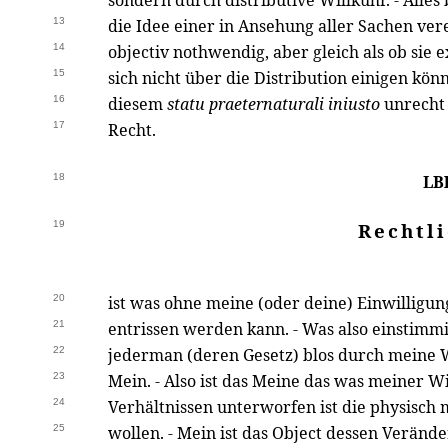
sondern durch distributive Willkühr. - Alles
13
die Idee einer in Ansehung aller Sachen ver
14
objectiv nothwendig, aber gleich als ob sie e
15
sich nicht über die Distribution einigen kö
16
diesem
statu praeternaturali iniusto
unrecht 
17
Recht.
18
LBl
19
Rechtl
20
ist was ohne meine (oder deine) Einwilligu
21
entrissen werden kann. - Was also einstimmi
22
jederman (deren Gesetz) blos durch meine Wil
23
Mein. - Also ist das Meine das was meiner W
24
Verhältnissen unterworfen ist die physisch 
25
wollen. - Mein ist das Object dessen Verän