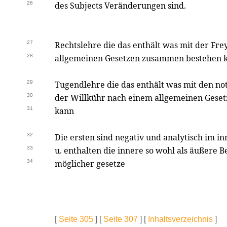
26
des Subjects Veränderungen sind.
27
Rechtslehre die das enthält was mit der Fre
28
allgemeinen Gesetzen zusammen bestehen k
29
Tugendlehre die das enthält was mit den 
30
der Willkühr nach einem allgemeinen Gese
31
kann
32
Die ersten sind negativ und analytisch im i
33
u. enthalten die innere so wohl als äußere
34
möglicher gesetze
[
Seite 305
] [
Seite 307
] [
Inhaltsverzeichnis
]