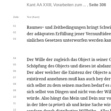
Kant: AA XXIII, Vorarbeiten zum ... ,
Seite 306
Zeile:
Text (Kant):
01
Raumes= und Zeitbedingungen bringt Schwie
02
der adäqvaten Erfüllung jener Vernunftidee
03
sinlichen Gesetzen unterworfen werden kan
04
Der Wille der zugleich das Object in seiner 
05
Schöpfung des Objects und dieses ist alsdan
06
Der aber welcher die Existenz der Objecte 
07
existirend annehmen muß kan auch bey der 
08
sich selbst zu dem seinen machen bedarf es 
09
sich selbst von Dingen und nicht von der W
10
würde. Also hängt das Mein und Dein nur vo
11
in der Idee (
a priori
) ab und keine Sache wi
12