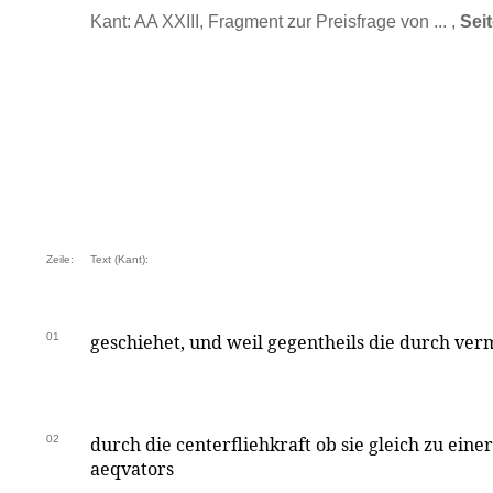
Kant: AA XXIII, Fragment zur Preisfrage von ... ,
Sei
Zeile:
Text (Kant):
01
geschiehet, und weil gegentheils die durch v
02
durch die centerfliehkraft ob sie gleich zu ein
aeqvators