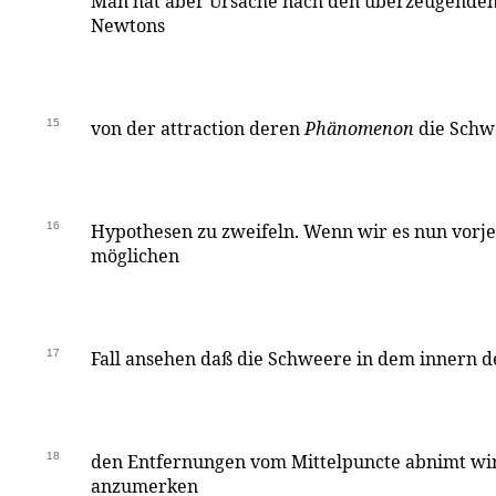
Man hat aber Ursache nach den überzeugende
Newtons
15
von der attraction deren
Phänomenon
die Schwe
16
Hypothesen zu zweifeln. Wenn wir es nun vorjet
möglichen
17
Fall ansehen daß die Schweere in dem innern 
18
den Entfernungen vom Mittelpuncte abnimt wir
anzumerken