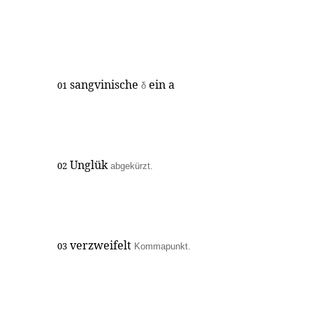
sangvinische
ein a
01
δ
Unglük
02
abgekürzt.
verzweifelt
03
Kommapunkt.