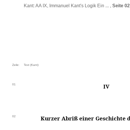
Kant: AA IX, Immanuel Kant's Logik Ein ... ,
Seite 0
Zeile:
Text (Kant):
01
IV
02
Kurzer Abriß einer Geschichte d