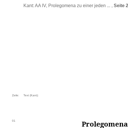
Kant: AA IV, Prolegomena zu einer jeden ... ,
Seite 
Zeile:
Text (Kant):
01
Prolegomena