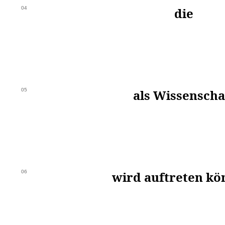
04
die
05
als Wissenscha
06
wird auftreten kö