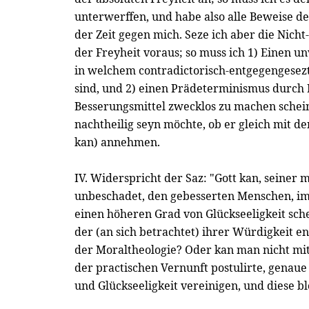
unterwerffen, und habe also alle Beweise der 
der Zeit gegen mich. Seze ich aber die Nicht
der Freyheit voraus; so muss ich 1) Einen u
in welchem contradictorisch-entgegengese
sind, und 2) einen Prädeterminismus durch F
Besserungsmittel zwecklos zu machen schein
nachtheilig seyn möchte, ob er gleich mit d
kan) annehmen.
IV. Widerspricht der Saz: "Gott kan, seiner
unbeschadet, den gebesserten Menschen, im
einen höheren Grad von Glückseeligkeit sche
der (an sich betrachtet) ihrer Würdigkeit e
der Moraltheologie? Oder kan man nicht mit 
der practischen Vernunft postulirte, genaue 
und Glückseeligkeit vereinigen, und diese b