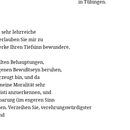
in Tübingen.
 sehr lehrreiche
s erlauben Sie mir zu
Werke Ihren Tiefsinn bewundere,
llten Behauptungen,
igenen Bewußtseyn beruhen,
rzeugt bin, und da
meine Moralität sehr
hristi anzuerkennen, und
enbarung (im engeren Sinn
sen. Verzeihen Sie, verehrungswürdigster
nd