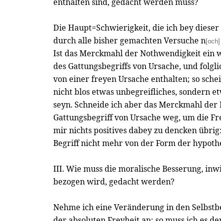
enthalten sind, gedacht werden muss?
Die Haupt=Schwierigkeit, die ich bey dieser 
durch alle bisher gemachten Versuche n
[och]
Ist das Merckmahl der Nothwendigkeit ein 
des Gattungsbegriffs von Ursache, und folgli
von einer freyen Ursache enthalten; so schei
nicht blos etwas unbegreifliches, sondern 
seyn. Schneide ich aber das Merckmahl der
Gattungsbegriff von Ursache weg, um die Frey
mir nichts positives dabey zu dencken übrig
Begriff nicht mehr von der Form der hypothe
III. Wie muss die moralische Besserung, inwi
bezogen wird, gedacht werden?
Nehme ich eine Veränderung in den Selbst
der absoluten Freyheit an; so muss ich es d