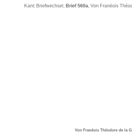
Kant: Briefwechsel,
Brief 560a
, Von Franéois Théod
Von Franéois Théodore de la G