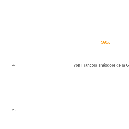
560a.
25
Von François Théodore de la G
26