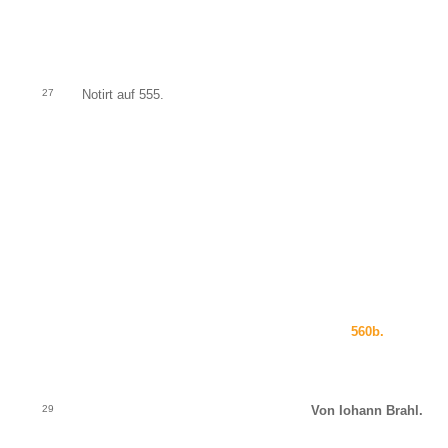
27
Notirt auf 555.
560b.
29
Von Iohann Brahl.