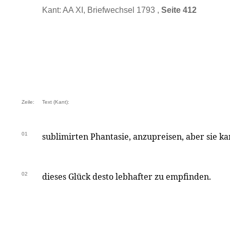
Kant: AA XI, Briefwechsel 1793 ,
Seite 412
Zeile:
Text (Kant):
01
sublimirten Phantasie, anzupreisen, aber sie k
02
dieses Glück desto lebhafter zu empfinden.