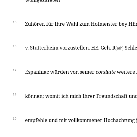
wohlgesitteten
15
Zuhörer, für Ihre Wahl zum Hofmeister bey HE
16
v. Stutterheim vorzustellen. HE. Geh. R
Schle
[ath]
17
Espanhiac würden von seiner
conduite
weitere
18
können; womit ich mich Ihrer Freundschaft un
19
empfehle und mit vollkommener Hochachtung j