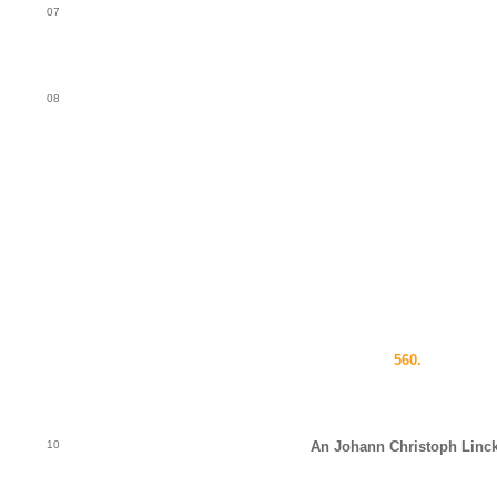
07
08
560.
10
An Johann Christoph Linck